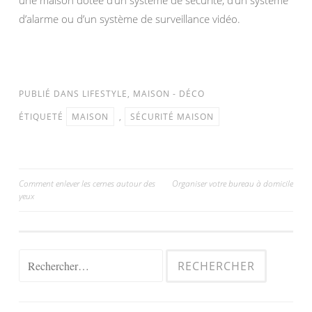
une maison dotée d’un système de sécurité, d’un système
d’alarme ou d’un système de surveillance vidéo.
PUBLIÉ DANS
LIFESTYLE
,
MAISON - DÉCO
ÉTIQUETÉ
MAISON
,
SÉCURITÉ MAISON
Comment enlever les cernes autour des
Organiser votre bureau à domicile
yeux
Navigation de l’article
Rechercher :